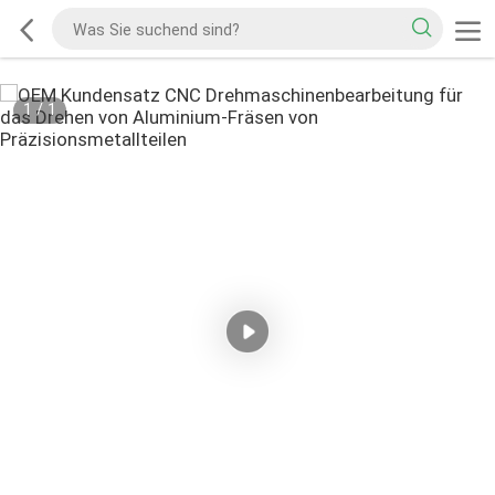
1
/
1