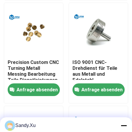
Über uns
Fabrik-Ausflug
Qualitätskontrolle
Precision Custom CNC
ISO 9001 CNC-
Turning Metall
Drehdienst für Teile
Treten Sie mit uns in Verbindung
Messing Bearbeitung
aus Metall und
Teile Dienstleistungen
Edelstahl
mit Anodisierung
Anfrage absenden
Anfrage absenden
Nachrichten
Polieren
Fälle
Sandy.Xu
Fordern Sie ein Zitat