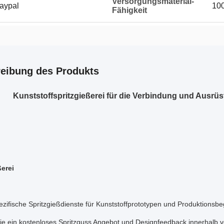
Versorgungsmaterial-
Paypal
10
Fähigkeit
eibung des Produkts
Kunststoffspritzgießerei für die Verbindung und Ausrü
ßerei
ifische Spritzgießdienste für Kunststoffprototypen und Produktionsbe
Sie ein kostenloses Spritzguss Angebot und Designfeedback innerhalb