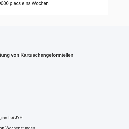
0000 piecs eins Wochen
stung von Kartuschengeformteilen
ginn bei JYH.
 von Wochenstunden.