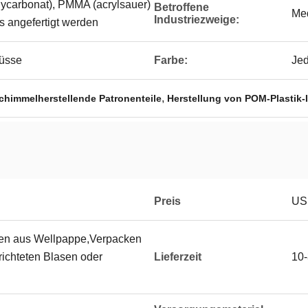
lycarbonat), PMMA (acrylsauer)
Betroffene
Med
Industriezweige:
 angefertigt werden
üsse
Farbe:
Jed
,
schimmelherstellende Patronenteile
Herstellung von POM-Plastik-
Preis
USD
ten aus Wellpappe,Verpacken
richteten Blasen oder
Lieferzeit
10-