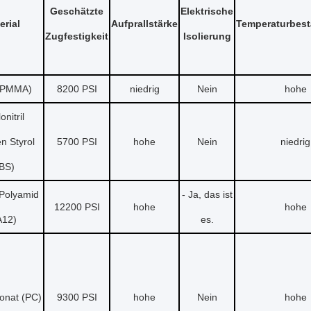
Geschätzte
Elektrische
erial
Aufprallstärke
Temperaturbest
Zugfestigkeit
Isolierung
 (PMMA)
8200 PSI
niedrig
Nein
hohe
onitril
n Styrol
5700 PSI
hohe
Nein
niedrig
BS)
Polyamid
- Ja, das ist
12200 PSI
hohe
hohe
A12)
es.
onat (PC)
9300 PSI
hohe
Nein
hohe