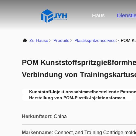
Haus
Dienstl
Zu Hause
>
Produits
>
Plastikspritzenservice
>
POM Kun
POM Kunststoffspritzgießformher
Verbindung von Trainingskartusc
Kunststoff-Injektionsschimmelherstellende Patrone
Herstellung von POM-Plastik-Injektionsformen
Herkunftsort:
China
Markenname:
Connect, and Training Cartridge mold