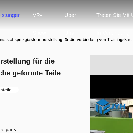
eistungen
VR-
Über
Treten Sie Mit
Show
Uns
In Verbindung
ststoffspritzgießformherstellung für die Verbindung von Trainingskart
stellung für die
he geformte Teile
nteile
ed parts