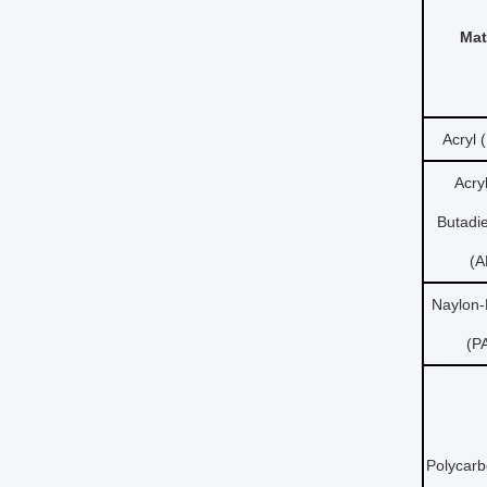
Mat
Acryl
Acryl
Butadie
(A
Naylon-
(P
Polycarb