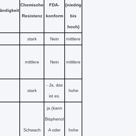
Chemische
FDA-
(niedrig
ändigkeit
Resistenz
konform
bis
hoch)
stark
Nein
mittlere
mittlere
Nein
mittlere
- Ja, das
stark
hohe
ist es.
ja (kann
Bisphenol
Schwach
A oder
hohe