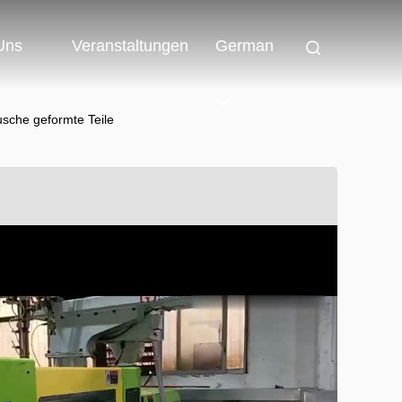
 Uns
Veranstaltungen
German
usche geformte Teile