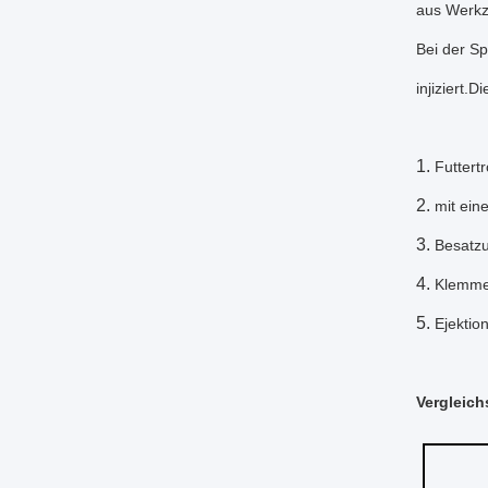
aus Werkz
Bei der S
injiziert.
Futtert
mit ein
Besatzu
Klemmen
Ejektio
Vergleich