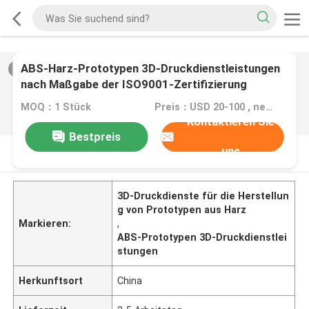
ABS-Harz-Prototypen 3D-Druckdienstleistungen
2
/
0
nach Maßgabe der ISO9001-Zertifizierung
MOQ：1 Stück
Preis：USD 20-100 , negotiable
Kontaktieren Sie
Bestpreis
uns
PRODUKT-BESCHREIBUNG
3D-Druckdienste für die Herstellun
g von Prototypen aus Harz
Markieren:
,
ABS-Prototypen 3D-Druckdienstlei
stungen
Herkunftsort
China