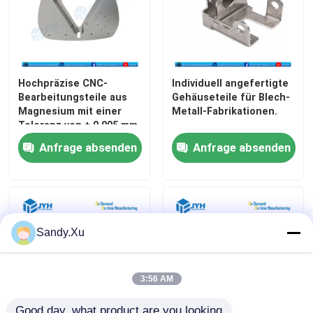
cnc-Präzisionsbearbeitung
Bearbeitungsdienstleistungen Edelstahl CNC
Hochpräzise CNC-
Individuell angefertigte
Bearbeitungsteile aus
Gehäuseteile für Blech-
Magnesium mit einer
Metall-Fabrikationen.
Magnesiumpräzisionsbearbeitung
Toleranz von ± 0,005 mm
und leichte 5-Achsen-
Anfrage absenden
Anfrage absenden
Bearbeitungsbauteile
Titancnc-maschinelle Bearbeitung
Maschinelle Bearbeitung CNC der geringen Lautstärke
Sandy.Xu
Blechbearbeitungsdienst
3:56 AM
Cnc-Prägeservice
Good day, what product are you looking 