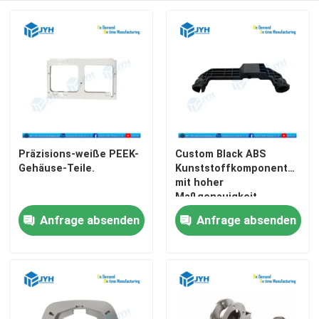
Über uns
Fabrik-Ausflug
Qualitätskontrolle
Präzisions-weiße PEEK-
Custom Black ABS
Gehäuse-Teile.
Kunststoffkomponenten
Treten Sie mit uns in Verbindung
mit hoher
Maßgenauigkeit,
hervorragender
Anfrage absenden
Anfrage absenden
Nachrichten
Schlagfestigkeit und
leichtem Design
Fälle
Fordern Sie ein Zitat