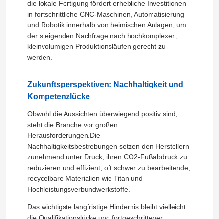
die lokale Fertigung fördert erhebliche Investitionen
in fortschrittliche CNC-Maschinen, Automatisierung
und Robotik innerhalb von heimischen Anlagen, um
Über uns
der steigenden Nachfrage nach hochkomplexen,
kleinvolumigen Produktionsläufen gerecht zu
werden.
Fabrik-Ausflug
Zukunftsperspektiven: Nachhaltigkeit und
Qualitätskontrolle
Kompetenzlücke
Obwohl die Aussichten überwiegend positiv sind,
Treten Sie mit uns in Verbindung
steht die Branche vor großen
Herausforderungen.Die
Nachhaltigkeitsbestrebungen setzen den Herstellern
Nachrichten
zunehmend unter Druck, ihren CO2-Fußabdruck zu
reduzieren und effizient, oft schwer zu bearbeitende,
recycelbare Materialien wie Titan und
Fälle
Hochleistungsverbundwerkstoffe.
Das wichtigste langfristige Hindernis bleibt vielleicht
Fordern Sie ein Zitat
die Qualifikationslücke.und fortgeschrittener