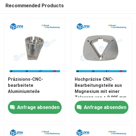
Recommended Products
5 Achsen CNC-Bearbeitungsdienste
Plastikspritzenservice
Drehenservice CNC
Druckguss-Service
Präzisions-CNC-
Hochpräzise CNC-
bearbeitete
Bearbeitungsteile aus
Vakuumguss und schnelle Prototypenfertigung
Aluminiumteile
Magnesium mit einer
Toleranz von ± 0,005 mm
und leichte 5-Achsen-
Anfrage absenden
Anfrage absenden
Bearbeitungsbauteile
Benutzerdefinierte 3D-Druckdienste
Herstellung von Schimmelformen nach Maßgabe